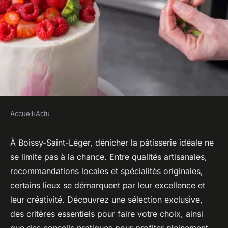
Accueil
›
Actu
ACTU
Découvrez le meilleur
À Boissy-Saint-Léger, dénicher la pâtisserie idéale ne
se limite pas à la chance. Entre qualités artisanales,
pâtissier à boissy-saint-léger
recommandations locales et spécialités originales,
certains lieux se démarquent par leur excellence et
Clara
•
10 juillet 2025
•
6 min de lecture
leur créativité. Découvrez une sélection exclusive,
des critères essentiels pour faire votre choix, ainsi