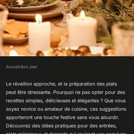
Accueil
›
Bon plan
BON PLAN
Suggestions de recettes
Le réveillon approche, et la préparation des plats
peut être stressante. Pourquoi ne pas opter pour des
simples pour un réveillon
recettes simples, délicieuses et élégantes ? Que vous
réussi
soyez novice ou amateur de cuisine, ces suggestions
apporteront une touche festive sans vous alourdir.
Alice
•
23 mars 2025
•
4 min de lecture
Découvrez des idées pratiques pour des entrées,